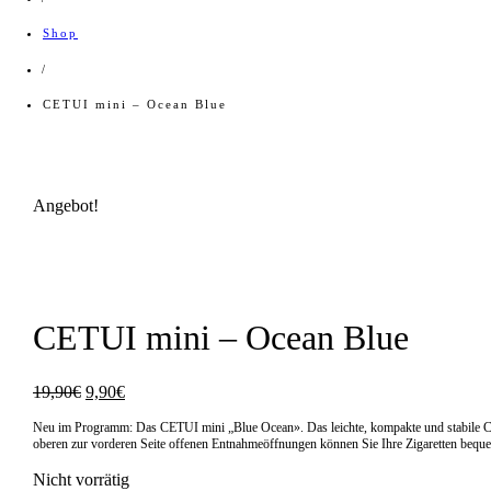
Shop
/
CETUI mini – Ocean Blue
Angebot!
CETUI mini – Ocean Blue
Ursprünglicher
Aktueller
19,90
€
9,90
€
Preis
Preis
Neu im Programm: Das CETUI mini „Blue Ocean». Das leichte, kompakte und stabile CE
war:
ist:
oberen zur vorderen Seite offenen Entnahmeöffnungen können Sie Ihre Zigaretten bequem
19,90€
9,90€.
Nicht vorrätig