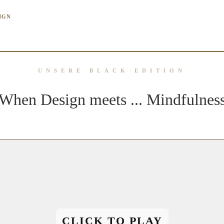
SIGN
UNSERE BLACK EDITION
When Design meets ... Mindfulnes
CLICK TO PLAY