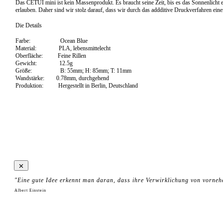
Das CETUI mini ist kein Massenprodukt. Es braucht seine Zeit, bis es das Sonnenlicht 
erlauben. Daher sind wir stolz darauf, dass wir durch das addditive Druckverfahren ei
Die Details
Farbe: Ocean Blue
Material: PLA, lebensmittelecht
Oberfläche: Feine Rillen
Gewicht: 12.5g
Größe: B: 55mm; H: 85mm; T: 11mm
Wandstärke: 0.78mm, durchgehend
Produktion: Hergestellt in Berlin, Deutschland
"Eine gute Idee erkennt man daran, dass ihre Verwirklichung von vorneh
Albert Einstein