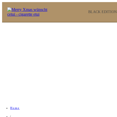
BLACK EDITION
CETUI mini - Ocean Blue
Home
/