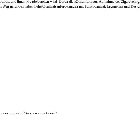
erblickt und ihnen Freude bereiten wird. Durch die Röhrenform zur Aufnahme der Zigaretten, gi
nen Weg gefunden haben hohe Quallitätsanforderungen mit Funktionalität, Ergonomie und Design
erein ausgeschlossen erscheint."