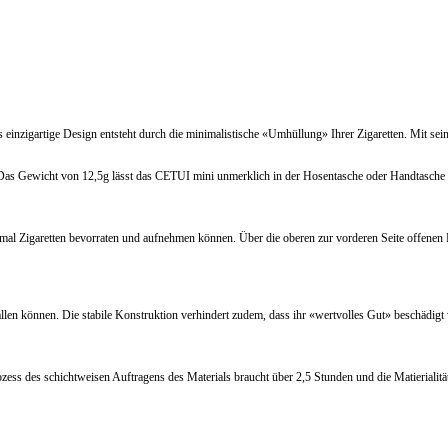
 einzigartige Design entsteht durch die minimalistische «Umhüllung» Ihrer Zigaretten. Mit s
s Gewicht von 12,5g lässt das CETUI mini unmerklich in der Hosentasche oder Handtasche «
al Zigaretten bevorraten und aufnehmen können. Über die oberen zur vorderen Seite offenen
allen können. Die stabile Konstruktion verhindert zudem, dass ihr «wertvolles Gut» beschädigt 
 des schichtweisen Auftragens des Materials braucht über 2,5 Stunden und die Matierialität, 