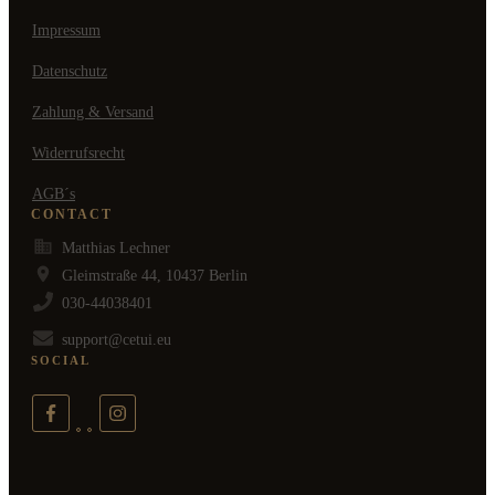
Impressum
Datenschutz
Zahlung & Versand
Widerrufsrecht
AGB´s
CONTACT
Matthias Lechner
Gleimstraße 44, 10437 Berlin
030-44038401
support@cetui.eu
SOCIAL