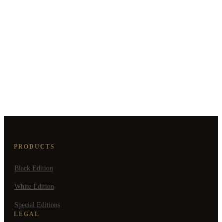
CETUI... Design meets Mindfulness
HIER GEHTS ZUM SHOP
PRODUCTS
Black Edition
White Edition
Special Editions
LEGAL