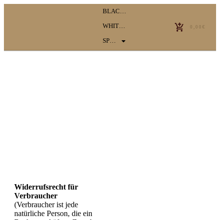
BLACK EDITION
WHITE EDITION
0,00€
SPECIAL EDITION
WIDERRUFSRECHT
Widerrufsrecht für
Verbraucher
(Verbraucher ist jede
natürliche Person, die ein