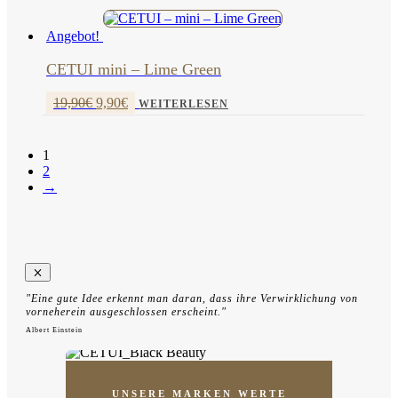
war:
ist:
19,90€
9,90€.
Angebot!
CETUI mini – Lime Green
Ursprünglicher
Aktueller
19,90
€
9,90
€
WEITERLESEN
Preis
Preis
war:
ist:
19,90€
9,90€.
1
2
→
"Eine gute Idee erkennt man daran, dass ihre Verwirklichung von
vorneherein ausgeschlossen erscheint."
Albert Einstein
UNSERE MARKEN WERTE