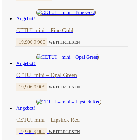
Preis
Preis
war:
ist:
140,00€
49,90€.
Angebot!
CETUI mini – Fine Gold
Ursprünglicher
Aktueller
19,90
€
9,90
€
WEITERLESEN
Preis
Preis
war:
ist:
19,90€
9,90€.
Angebot!
CETUI mini – Opal Green
Ursprünglicher
Aktueller
19,90
€
9,90
€
WEITERLESEN
Preis
Preis
war:
ist:
19,90€
9,90€.
Angebot!
CETUI mini – Lipstick Red
Ursprünglicher
Aktueller
19,90
€
9,90
€
WEITERLESEN
Preis
Preis