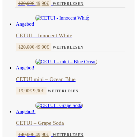
Ursprünglicher
Aktueller
120,00
€
49,90
€
WEITERLESEN
Preis
Preis
war:
ist:
120,00€
49,90€.
Angebot!
CETUI – Innocent White
Ursprünglicher
Aktueller
120,00
€
49,90
€
WEITERLESEN
Preis
Preis
war:
ist:
120,00€
49,90€.
Angebot!
CETUI mini – Ocean Blue
Ursprünglicher
Aktueller
19,90
€
9,90
€
WEITERLESEN
Preis
Preis
war:
ist:
19,90€
9,90€.
Angebot!
CETUI – Grape Soda
Ursprünglicher
Aktueller
140,00
€
49,90
€
WEITERLESEN