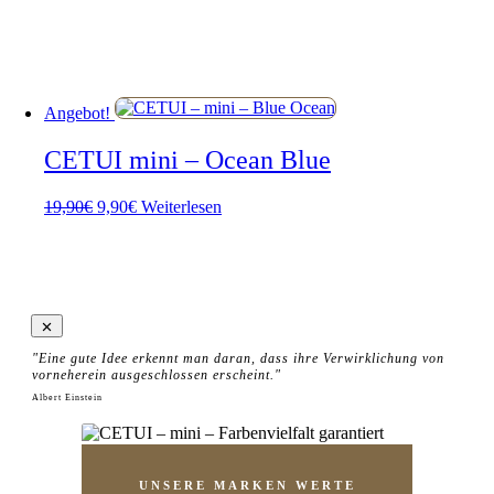
Angebot!
CETUI mini – Ocean Blue
Ursprünglicher
Aktueller
19,90
€
9,90
€
Weiterlesen
Preis
Preis
war:
ist:
19,90€
9,90€.
"Eine gute Idee erkennt man daran, dass ihre Verwirklichung von
vorneherein ausgeschlossen erscheint."
Albert Einstein
UNSERE MARKEN WERTE