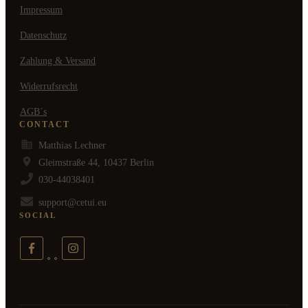
Impressum
Datenschutz
Zahlung & Versand
Widerrufsrecht
AGB´s
CONTACT
Matthias Lechner
Gleimstraße 44, 10437 Berlin
030-44038401
support@cetui.eu
SOCIAL