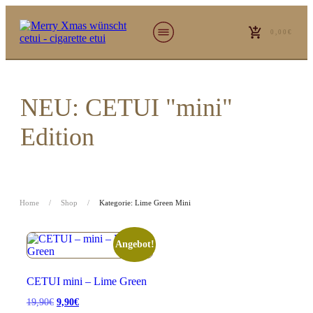
0,00€
NEU: CETUI "mini"
Edition
Home
/
Shop
/
Kategorie: Lime Green Mini
Angebot!
CETUI mini – Lime Green
Ursprünglicher
Aktueller
19,90
€
9,90
€
Preis
Preis