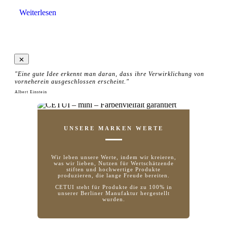
war:
ist:
Weiterlesen
19,90€
9,90€.
"Eine gute Idee erkennt man daran, dass ihre Verwirklichung von
vorneherein ausgeschlossen erscheint."
Albert Einstein
UNSERE MARKEN WERTE
Wir leben unsere Werte, indem wir kreieren,
was wir lieben, Nutzen für Wertschätzende
stiften und hochwertige Produkte
produzieren, die lange Freude bereiten.
CETUI steht für Produkte die zu 100% in
unserer Berliner Manufaktur hergestellt
wurden.